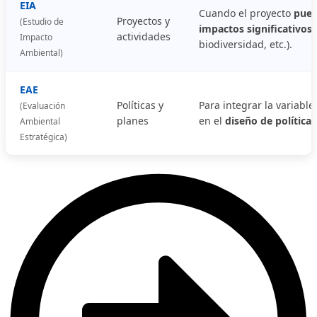
EIA
Cuando el proyecto
pued
Proyectos y
(Estudio de
impactos significativos
(
actividades
Impacto
biodiversidad, etc.).
Ambiental)
EAE
Políticas y
Para integrar la variabl
(Evaluación
planes
en el
diseño de políticas
Ambiental
Estratégica)